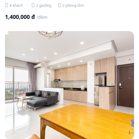
4 khách
2 giường
2 phòng tắm
1,400,000 đ
/đêm