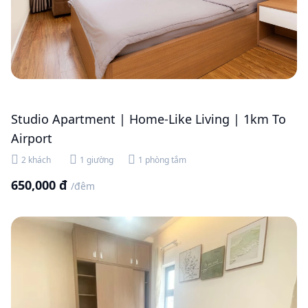
Studio Apartment | Home-Like Living | 1km To
Airport
2 khách
1 giường
1 phòng tắm
650,000 đ
/đêm