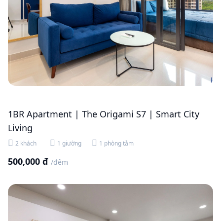
1BR Apartment | The Origami S7 | Smart City
Living
2 khách
1 giường
1 phòng tắm
500,000 đ
/đêm