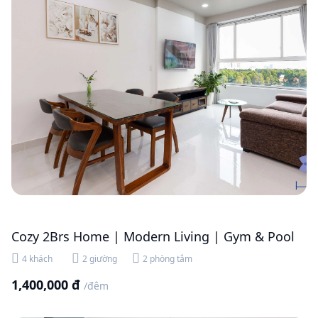
Cozy 2Brs Home | Modern Living | Gym & Pool
4 khách
2 giường
2 phòng tắm
1,400,000 đ
/đêm