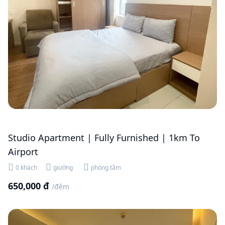
Studio Apartment | Fully Furnished | 1km To
Airport
0 khách
giường
phòng tắm
650,000 đ
/đêm