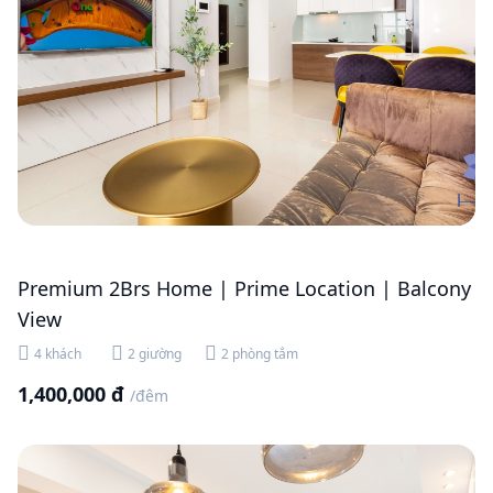
Premium 2Brs Home | Prime Location | Balcony
View
4 khách
2 giường
2 phòng tắm
1,400,000 đ
/đêm