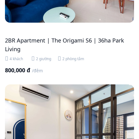
2BR Apartment | The Origami S6 | 36ha Park
Living
4 khách
2 giường
2 phòng tắm
800,000 đ
/đêm