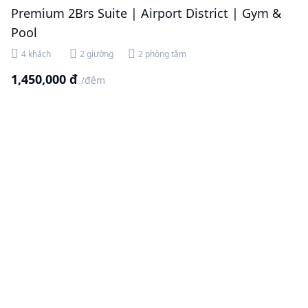
Premium 2Brs Suite | Airport District | Gym &
Pool
4 khách
2 giường
2 phòng tắm
1,450,000 đ
/đêm