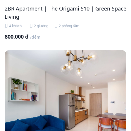
2BR Apartment | The Origami S10 | Green Space
Living
4 khách
2 giường
2 phòng tắm
800,000 đ
/đêm