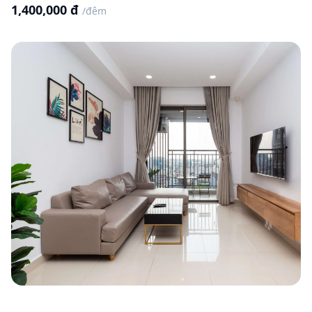
1,400,000 đ
/đêm