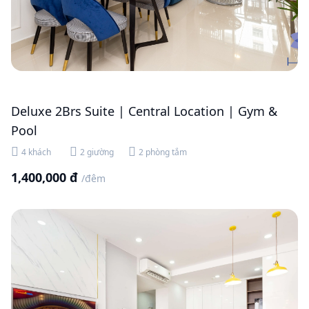
Deluxe 2Brs Suite | Central Location | Gym &
Pool
4 khách
2 giường
2 phòng tắm
1,400,000 đ
/đêm